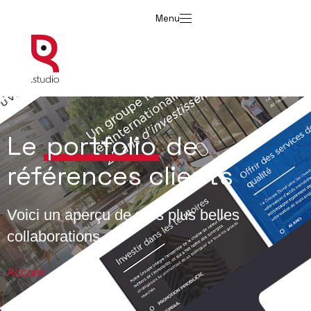
Menu
Le
portfolio
de
références clients
Voici un aperçu de mes plus belles
collaborations.
Accueil
→
Portfolio